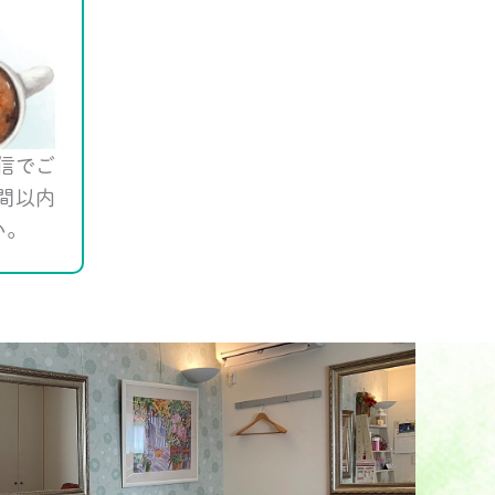
信でご
間以内
い。