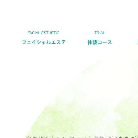
内
容
を
ス
キ
フェイシャルエステ
体験コース
ッ
プ