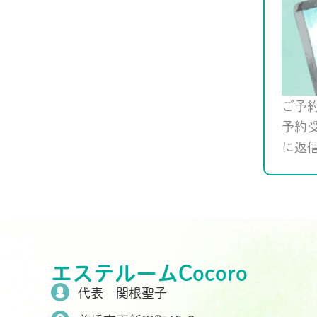
ご予
予約
に返
エステルームCocoro
代表 関根聖子